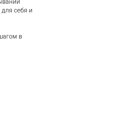
зывании
 для себя и
шагом в