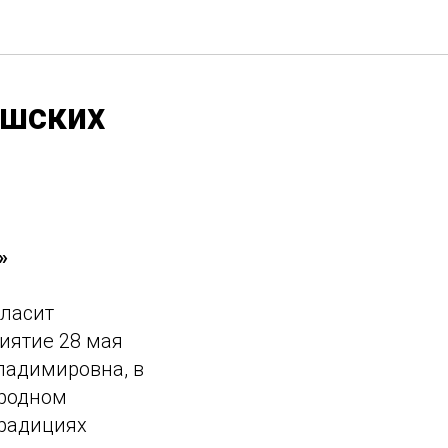
ашских
»
гласит
иятие 28 мая
Владимировна, в
ародном
традициях