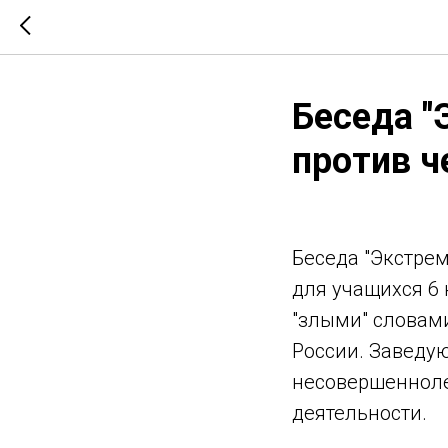
Беседа "
против ч
Беседа "Экстрем
для учащихся 6
"злыми" словам
России. Заведу
несовершеннолет
деятельности.