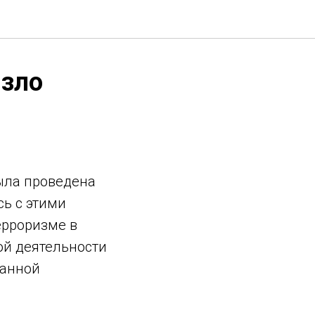
 зло
была проведена
сь с этими
ерроризме в
ой деятельности
данной