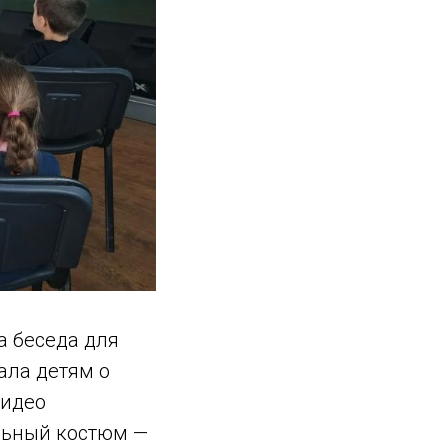
а беседа для
ала детям о
видео
льный костюм —